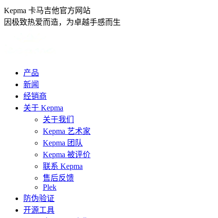
跳
Kepma 卡马吉他官方网站
转
因极致热爱而造，为卓越手感而生
至
内
容
产品
新闻
经销商
关于 Kepma
关于我们
Kepma 艺术家
Kepma 团队
Kepma 被评价
联系 Kepma
售后反馈
Plek
防伪验证
开源工具