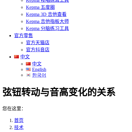
Kepma 视唱练耳工具
Kepma 五度圈
Kepma 3D 吉他查看
Kepma 吉他指板大师
Kepma 分脑练习工具
官方零售
官方天猫店
官方抖音店
中文
中文
English
한국어
弦钮转动与音高变化的关系
您在这里：
首页
技术