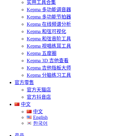
实用工具合集
Kepma 多功能调音器
Kepma 多功能节拍器
Kepma 在线频谱分析
Kepma 和弦可视化
Kepma 和弦音阶工具
Kepma 视唱练耳工具
Kepma 五度圈
Kepma 3D 吉他查看
Kepma 吉他指板大师
Kepma 分脑练习工具
官方零售
官方天猫店
官方抖音店
中文
中文
English
한국어
产品