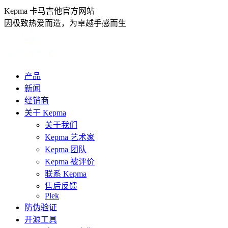
跳
Kepma 卡马吉他官方网站
转
因极致热爱而造，为卓越手感而生
至
内
容
产品
新闻
经销商
关于 Kepma
关于我们
Kepma 艺术家
Kepma 团队
Kepma 被评价
联系 Kepma
售后反馈
Plek
防伪验证
开源工具