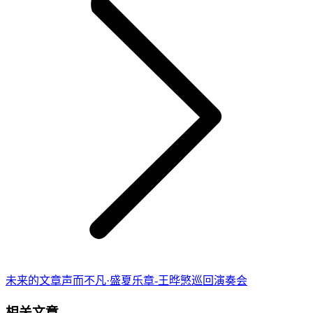
章：
未
未来的文章
声而不凡·盛夏乐章-王晔慜巡回演奏会
来
相关文章