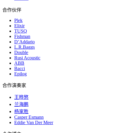
合作伙伴
Plek
Elixir
TUSQ
Fishman
D’Addario
L.R.Baggs
Double
Rusi Acoustic
ABB
Bacci
Epilog
合作演奏家
王晔慜
兰海鹏
杨家胜
Casper Esmann
Eddie Van Der Meer