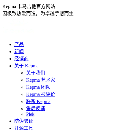
跳
Kepma 卡马吉他官方网站
转
因极致热爱而造，为卓越手感而生
至
内
容
产品
新闻
经销商
关于 Kepma
关于我们
Kepma 艺术家
Kepma 团队
Kepma 被评价
联系 Kepma
售后反馈
Plek
防伪验证
开源工具