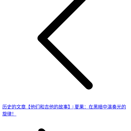
导
航
历
历史的文章
【他们和吉他的故事】| 夏果：在黑暗中演奏光的
史
旋律！
的
文