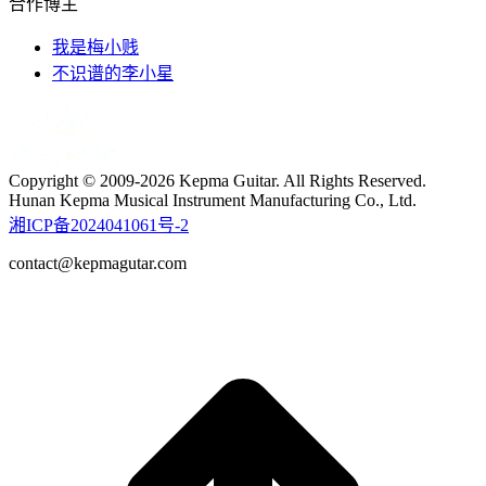
合作博主
我是梅小贱
不识谱的李小星
Copyright © 2009-2026 Kepma Guitar. All Rights Reserved.
Hunan Kepma Musical Instrument Manufacturing Co., Ltd.
湘ICP备2024041061号-2
contact@kepmagutar.com
t
T