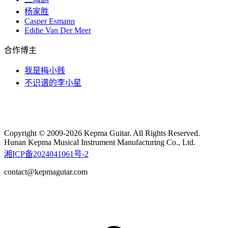
正价VIP票
320元
完整VIP权益
杨家胜
Casper Esmann
早鸟普通票
180元
普通票权益
Eddie Van Der Meer
正价普通票
220元
普通票权益
合作博主
我是梅小贱
/03
权益对照
不识谱的李小星
权益内容
VIP票
普通票
王晔慜原创
专属礼遇
不含
限定吧唧
Copyright © 2009-2026 Kepma Guitar. All Rights Reserved.
Hunan Kepma Musical Instrument Manufacturing Co., Ltd.
湘ICP备2024041061号-2
巡演纪念画册
专属礼遇
不含
contact@kepmagutar.com
KEPMA
专属礼遇
不含
咖啡杯垫
t
T
价值199元
3折体验
免费体验1次
吉他保养体验
59元/次