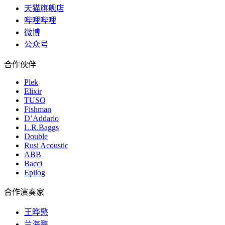
天猫旗舰店
四种票价，两档权益，一屏看懂怎么选
哔哩哔哩
微博
公众号
/01
早鸟提示
合作伙伴
Plek
☆ 早鸟票已于2026年5月29日20:00开售
Elixir
☆ 限时发售至2026年6月20日
TUSQ
Fishman
☆ 早鸟VIP票与正价VIP票权益相同
D’Addario
L.R.Baggs
☆ 早鸟普通票与正价普通票权益相同
Double
Rusi Acoustic
ABB
/02
票价信息
Bacci
Epilog
票种
票价
权益档位
合作演奏家
早鸟VIP票
280元
完整VIP权益
王晔慜
兰海鹏