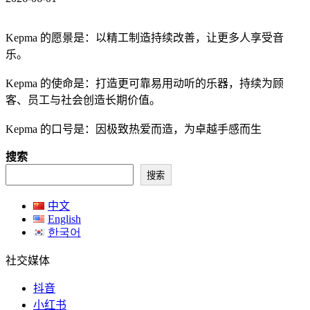
Kepma 的愿景是：以精工制造持续改善，让更多人享受音
乐。
Kepma 的使命是：打造更可靠易用动听的乐器，持续为顾
客、员工与社会创造长期价值。
Kepma 的口号是：因极致热爱而造，为卓越手感而生
搜索
期待在现场与你相见。
搜索
继续下滑，查看本次巡演完整票价及购票权益。
中文
English
한국어
社交媒体
抖音
{ 票价与权益总览 }
小红书