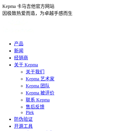
跳
Kepma 卡马吉他官方网站
转
因极致热爱而造，为卓越手感而生
至
内
容
产品
新闻
经销商
关于 Kepma
关于我们
Kepma 艺术家
Kepma 团队
Kepma 被评价
联系 Kepma
售后反馈
Plek
防伪验证
开源工具