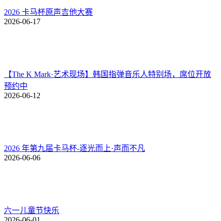
2026 卡马杯原声吉他大赛
2026-06-17
{ 一起听见“声而不凡” }
来自王晔慜老师的盛夏邀请
【The K Mark·艺术现场】韩国指弹音乐人特别场，席位开放
预约中
2026-06-12
——
巡演启程之前，
王晔慜老师也为四城观众准备了一段特别问候。
2026 年第九届卡马杯-逐光而上·声而不凡
2026-06-06
点击视频，查收这份来自盛夏的邀请。
六一儿童节快乐
2026-06-01