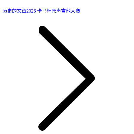
历
历史的文章
2026 卡马杯原声吉他大赛
史
的
文
章：
{ 一份盛夏记忆 }