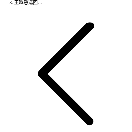
王晔慜巡回…
文
章
2026 · KEPMA GUITAR
导
声而不凡
航
盛夏乐章
王晔慜巡回演奏会
YEMIN WANG 2026 CONCERT TOUR
购票权益说明