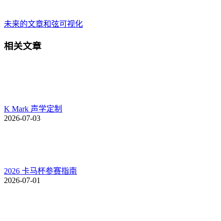
/
未
未来的文章
和弦可视化
来
这个夏天，我们准备的不只是一场演奏会
相关文章
的
一次近距离聆听，一份为巡演特别准备的纪念礼
文
一次与音乐相遇的现场记忆
章：
都将成为“声而不凡·盛夏乐章”的一部分
长沙、广州、上海、北京四城巡演购票权益现已公开
K Mark 声学定制
2026-07-03
这篇为你一次讲清
VIP票与普通票分别包含哪些权益？
2026 卡马杯参赛指南
限定礼遇在哪里领取？
2026-07-01
现场签售如何参与？