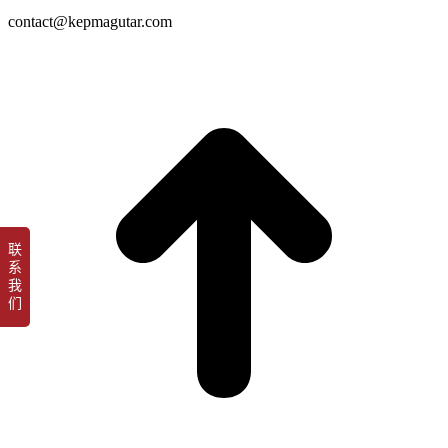
contact@kepmagutar.com
t
T
联
系
我
们