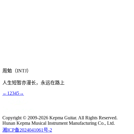
周勉（INTJ）
人生短暂亦漫长，永远在路上
←
1
2
3
4
5
→
Copyright © 2009-2026 Kepma Guitar. All Rights Reserved.
Hunan Kepma Musical Instrument Manufacturing Co., Ltd.
湘ICP备2024041061号-2