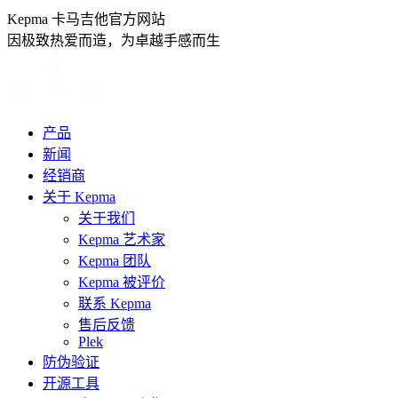
跳
Kepma 卡马吉他官方网站
转
因极致热爱而造，为卓越手感而生
至
内
容
产品
新闻
经销商
关于 Kepma
关于我们
Kepma 艺术家
Kepma 团队
Kepma 被评价
联系 Kepma
售后反馈
Plek
防伪验证
开源工具