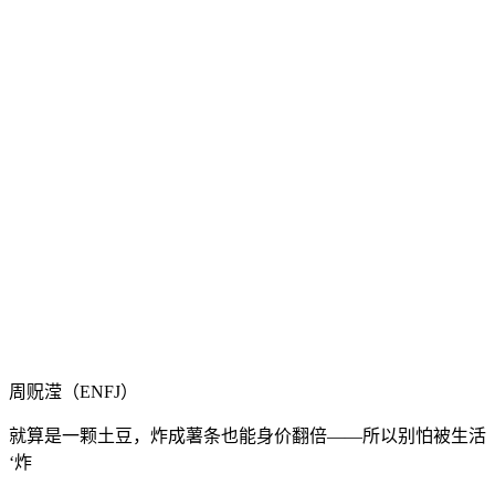
周贶滢（ENFJ）
就算是一颗土豆，炸成薯条也能身价翻倍——所以别怕被生活
‘炸