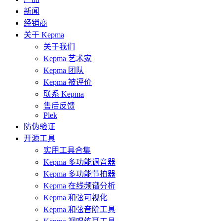
新闻
经销商
关于 Kepma
关于我们
Kepma 艺术家
Kepma 团队
Kepma 被评价
联系 Kepma
售后反馈
Plek
防伪验证
开源工具
实用工具合集
Kepma 多功能调音器
Kepma 多功能节拍器
Kepma 在线频谱分析
Kepma 和弦可视化
Kepma 和弦音阶工具