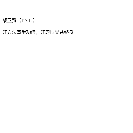
黎卫贤（ENTJ）
好方法事半功倍，好习惯受益终身