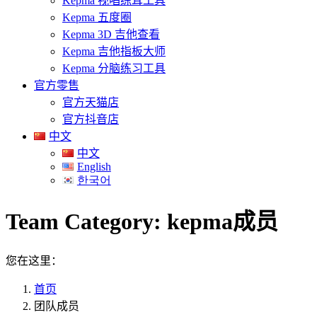
Kepma 视唱练耳工具
Kepma 五度圈
Kepma 3D 吉他查看
Kepma 吉他指板大师
Kepma 分脑练习工具
官方零售
官方天猫店
官方抖音店
中文
中文
English
한국어
Team Category:
kepma成员
您在这里：
首页
团队成员