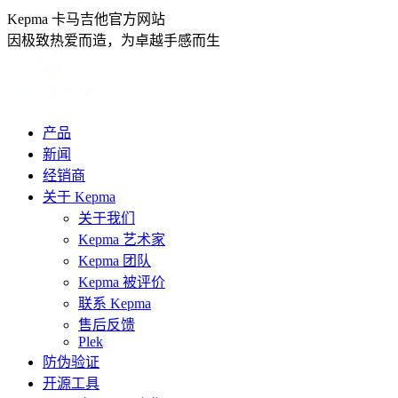
跳
Kepma 卡马吉他官方网站
转
因极致热爱而造，为卓越手感而生
至
内
容
产品
新闻
经销商
关于 Kepma
关于我们
Kepma 艺术家
Kepma 团队
Kepma 被评价
联系 Kepma
售后反馈
Plek
防伪验证
开源工具