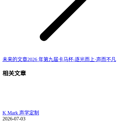
未
未来的文章
2026 年第九届卡马杯-逐光而上·声而不凡
来
相关文章
的
文
章：
K Mark 声学定制
2026-07-03