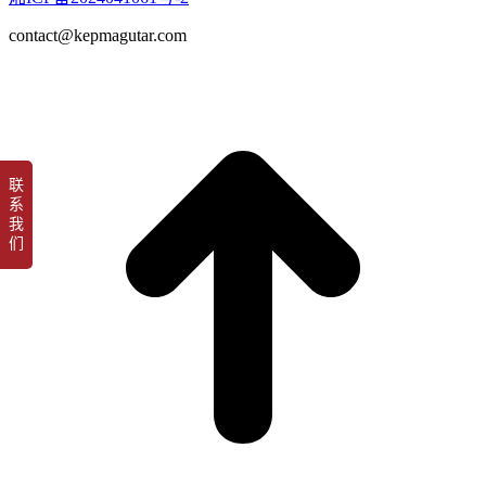
contact@kepmagutar.com
t
T
联
系
我
们