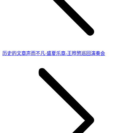
历
历史的文章
声而不凡·盛夏乐章-王晔慜巡回演奏会
史
的
文
章：