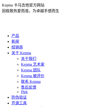
跳
Kepma 卡马吉他官方网站
转
因极致热爱而造，为卓越手感而生
至
内
容
产品
新闻
经销商
关于 Kepma
关于我们
Kepma 艺术家
Kepma 团队
Kepma 被评价
联系 Kepma
售后反馈
Plek
防伪验证
开源工具