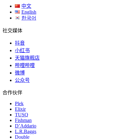
中文
English
한국어
社交媒体
抖音
小红书
天猫旗舰店
哔哩哔哩
微博
公众号
合作伙伴
Plek
Elixir
TUSQ
Fishman
D’Addario
L.R.Baggs
Double