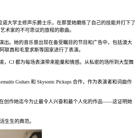
卡皮拉诺大学主修声乐爵士乐，在那里她磨练了自己的技能并打下了
为艺术家的不可思议的旅程的歌曲。
多场演出。她的音乐曾出现在备受瞩目的节目和广告中，包括澳大
国、阿联酋和毛里求斯等国家进行了表演。
滚，CJ 都为每场表演带来能量和情感。从私密的场所到大型舞
s Guitars 和 Skysonic Pickups 合作，作为表演者和词曲作
正在创作她迄今为止最令人兴奋和最个人化的作品——这证明她
的活生生的典范。