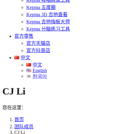
Kepma 视唱练耳工具
Kepma 五度圈
Kepma 3D 吉他查看
Kepma 吉他指板大师
Kepma 分脑练习工具
官方零售
官方天猫店
官方抖音店
中文
中文
English
한국어
CJ Li
您在这里：
首页
团队成员
CJ Li