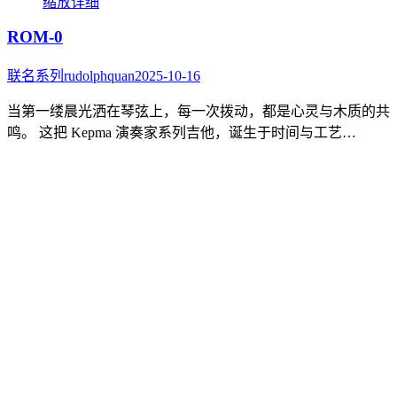
缩放
详细
ROM-0
联名系列
rudolphquan
2025-10-16
当第一缕晨光洒在琴弦上，每一次拨动，都是心灵与木质的共
鸣。 这把 Kepma 演奏家系列吉他，诞生于时间与工艺…