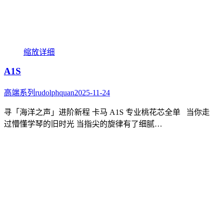
缩放
详细
A1S
高端系列
rudolphquan
2025-11-24
寻「海洋之声」进阶新程 卡马 A1S 专业桃花芯全单 当你走
过懵懂学琴的旧时光 当指尖的旋律有了细腻…