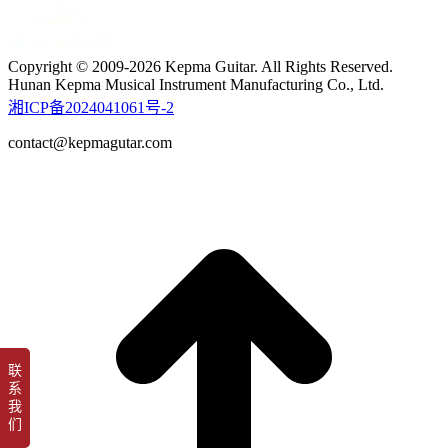
Copyright © 2009-2026 Kepma Guitar. All Rights Reserved.
Hunan Kepma Musical Instrument Manufacturing Co., Ltd.
湘ICP备2024041061号-2
contact@kepmagutar.com
t
T
联
系
我
们