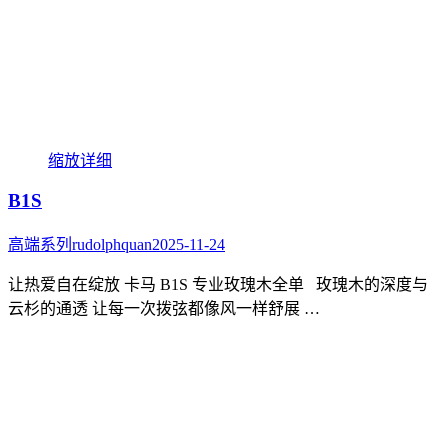
缩放
详细
B1S
高端系列
rudolphquan
2025-11-24
让热爱自在绽放 卡马 B1S 专业玫瑰木全单 玫瑰木的深度与
云杉的通透 让每一次拨弦都像风一样舒展 …