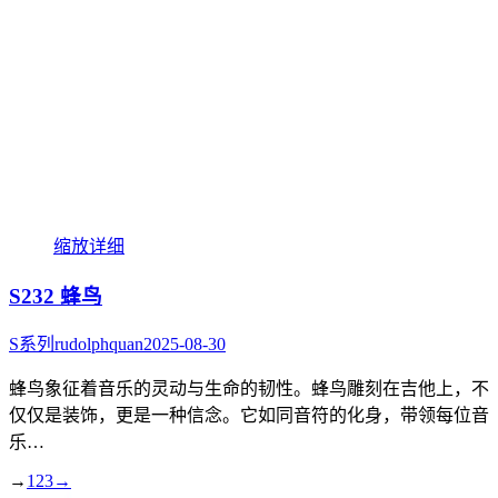
缩放
详细
S232 蜂鸟
S系列
rudolphquan
2025-08-30
蜂鸟象征着音乐的灵动与生命的韧性。蜂鸟雕刻在吉他上，不
仅仅是装饰，更是一种信念。它如同音符的化身，带领每位音
乐…
→
1
2
3
→