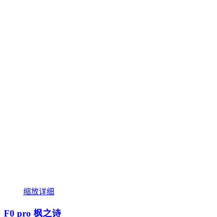
缩放
详细
F0 pro 枫之诗