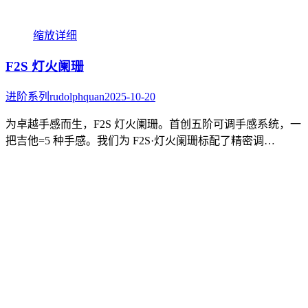
缩放
详细
F2S 灯火阑珊
进阶系列
rudolphquan
2025-10-20
为卓越手感而生，F2S 灯火阑珊。首创五阶可调手感系统，一
把吉他=5 种手感。我们为 F2S·灯火阑珊标配了精密调…