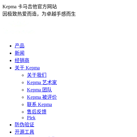
跳
Kepma 卡马吉他官方网站
转
因极致热爱而造，为卓越手感而生
至
内
容
产品
新闻
经销商
关于 Kepma
关于我们
Kepma 艺术家
Kepma 团队
Kepma 被评价
联系 Kepma
售后反馈
Plek
防伪验证
开源工具