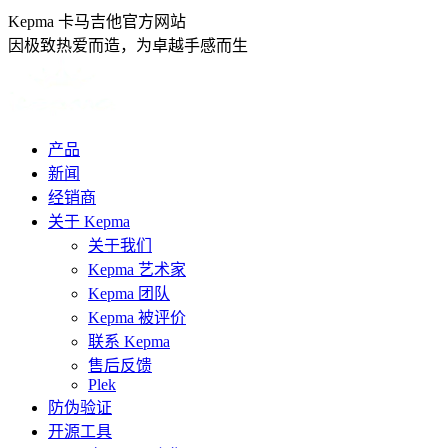
跳
Kepma 卡马吉他官方网站
转
因极致热爱而造，为卓越手感而生
至
内
容
产品
新闻
经销商
关于 Kepma
关于我们
Kepma 艺术家
Kepma 团队
Kepma 被评价
联系 Kepma
售后反馈
Plek
防伪验证
开源工具