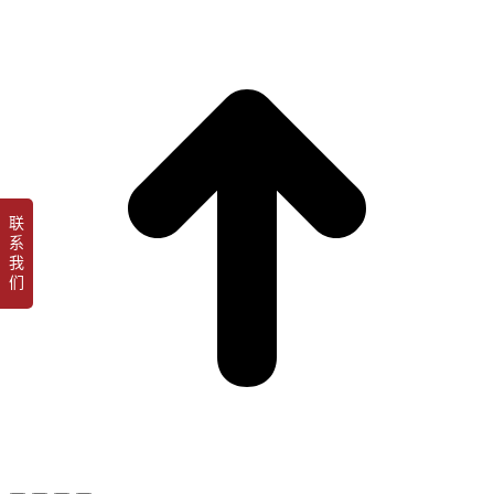
t
T
联
系
我
们