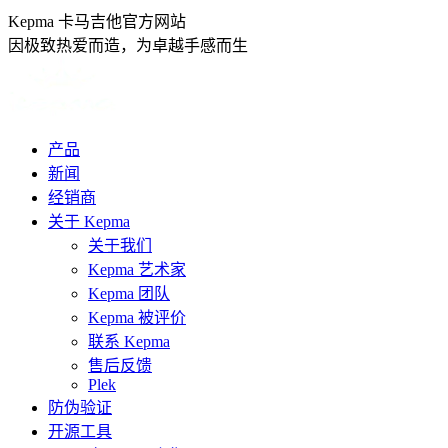
跳
Kepma 卡马吉他官方网站
转
因极致热爱而造，为卓越手感而生
至
内
容
产品
新闻
经销商
关于 Kepma
关于我们
Kepma 艺术家
Kepma 团队
Kepma 被评价
联系 Kepma
售后反馈
Plek
防伪验证
开源工具