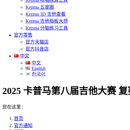
Kepma 视唱练耳工具
Kepma 五度圈
Kepma 3D 吉他查看
Kepma 吉他指板大师
Kepma 分脑练习工具
官方零售
官方天猫店
官方抖音店
中文
中文
English
한국어
2025 卡普马第八届吉他大赛 复
您在这里：
首页
官方通知