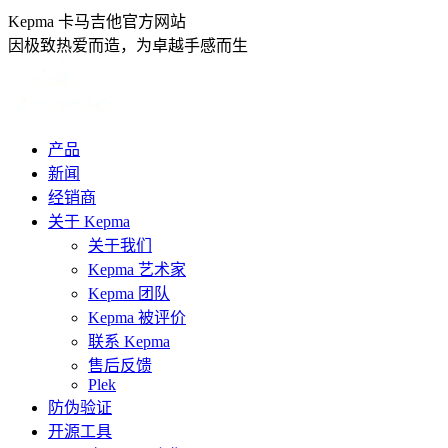
跳
Kepma 卡马吉他官方网站
转
因极致热爱而造，为卓越手感而生
至
内
容
产品
新闻
经销商
关于 Kepma
关于我们
Kepma 艺术家
Kepma 团队
Kepma 被评价
联系 Kepma
售后反馈
Plek
防伪验证
开源工具