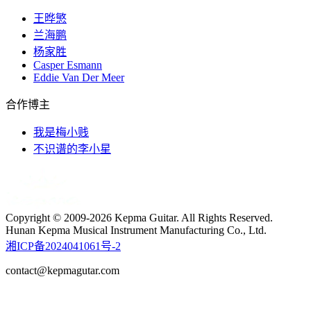
王晔慜
兰海鹏
杨家胜
Casper Esmann
Eddie Van Der Meer
合作博主
我是梅小贱
不识谱的李小星
Copyright © 2009-2026 Kepma Guitar. All Rights Reserved.
Hunan Kepma Musical Instrument Manufacturing Co., Ltd.
湘ICP备2024041061号-2
contact@kepmagutar.com
t