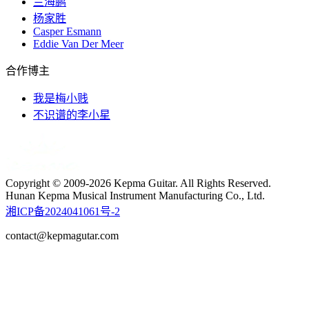
兰海鹏
杨家胜
Casper Esmann
Eddie Van Der Meer
合作博主
我是梅小贱
不识谱的李小星
Copyright © 2009-2026 Kepma Guitar. All Rights Reserved.
Hunan Kepma Musical Instrument Manufacturing Co., Ltd.
湘ICP备2024041061号-2
contact@kepmagutar.com