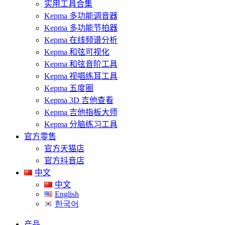
实用工具合集
Kepma 多功能调音器
Kepma 多功能节拍器
Kepma 在线频谱分析
Kepma 和弦可视化
Kepma 和弦音阶工具
Kepma 视唱练耳工具
Kepma 五度圈
Kepma 3D 吉他查看
Kepma 吉他指板大师
Kepma 分脑练习工具
官方零售
官方天猫店
官方抖音店
中文
中文
English
한국어
产品