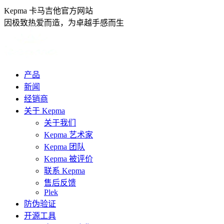
跳
Kepma 卡马吉他官方网站
转
因极致热爱而造，为卓越手感而生
至
内
容
产品
新闻
经销商
关于 Kepma
关于我们
Kepma 艺术家
Kepma 团队
Kepma 被评价
联系 Kepma
售后反馈
Plek
防伪验证
开源工具