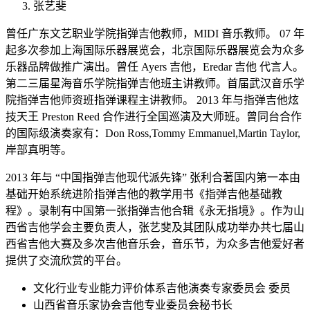
张艺斐
曾任广东文艺职业学院指弹吉他教师，MIDI 音乐教师。 07 年
起多次参加上海国际乐器展览会，北京国际乐器展览会为众多
乐器品牌做推广演出。曾任 Ayers 吉他，Eredar 吉他 代言人。
第二三届星海音乐学院指弹吉他班主讲教师。首届武汉音乐学
院指弹吉他师资班指弹课程主讲教师。 2013 年与指弹吉他炫
技天王 Preston Reed 合作进行全国巡演及大师班。曾同台合作
的国际级演奏家有：Don Ross,Tommy Emmanuel,Martin Taylor,
岸部真明等。
2013 年与 “中国指弹吉他现代派先锋” 张利合著国内第一本由
基础开始系统进阶指弹吉他的教学用书《指弹吉他基础教
程》。录制有中国第一张指弹吉他合辑《永无指境》。作为山
西省吉他学会主要负责人，张艺斐及其团队成功举办共七届山
西省吉他大赛及多次吉他音乐会，音乐节，为众多吉他爱好者
提供了交流欣赏的平台。
文化行业专业能力评价体系吉他演奏专家委员会 委员
山西省音乐家协会吉他专业委员会秘书长