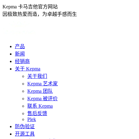
跳
Kepma 卡马吉他官方网站
转
因极致热爱而造，为卓越手感而生
至
内
容
产品
新闻
经销商
关于 Kepma
关于我们
Kepma 艺术家
Kepma 团队
Kepma 被评价
联系 Kepma
售后反馈
Plek
防伪验证
开源工具