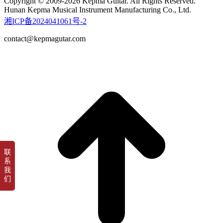
Copyright © 2009-2026 Kepma Guitar. All Rights Reserved.
Hunan Kepma Musical Instrument Manufacturing Co., Ltd.
湘ICP备2024041061号-2
contact@kepmagutar.com
t
T
联
系
我
们