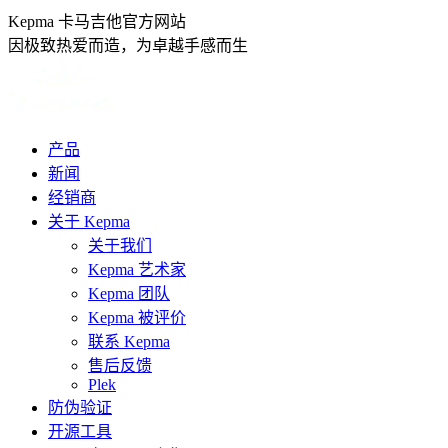
跳
Kepma 卡马吉他官方网站
转
因极致热爱而造，为卓越手感而生
至
内
容
产品
新闻
经销商
关于 Kepma
关于我们
Kepma 艺术家
Kepma 团队
Kepma 被评价
联系 Kepma
售后反馈
Plek
防伪验证
开源工具