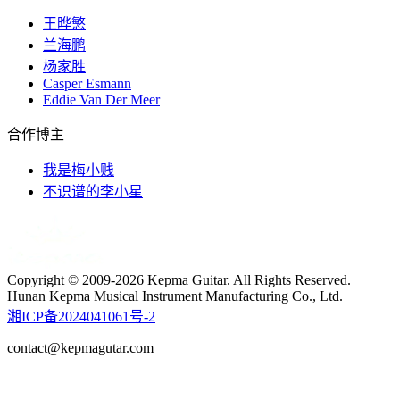
王晔慜
兰海鹏
杨家胜
Casper Esmann
Eddie Van Der Meer
合作博主
我是梅小贱
不识谱的李小星
Copyright © 2009-2026 Kepma Guitar. All Rights Reserved.
Hunan Kepma Musical Instrument Manufacturing Co., Ltd.
湘ICP备2024041061号-2
contact@kepmagutar.com
t