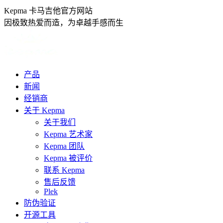
跳
Kepma 卡马吉他官方网站
转
因极致热爱而造，为卓越手感而生
至
内
容
产品
新闻
经销商
关于 Kepma
关于我们
Kepma 艺术家
Kepma 团队
Kepma 被评价
联系 Kepma
售后反馈
Plek
防伪验证
开源工具