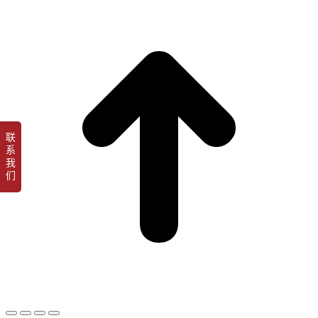
t
T
联
系
我
们