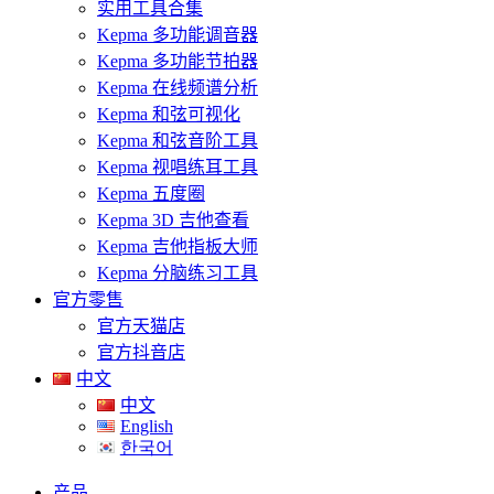
实用工具合集
Kepma 多功能调音器
Kepma 多功能节拍器
Kepma 在线频谱分析
Kepma 和弦可视化
Kepma 和弦音阶工具
Kepma 视唱练耳工具
Kepma 五度圈
Kepma 3D 吉他查看
Kepma 吉他指板大师
Kepma 分脑练习工具
官方零售
官方天猫店
官方抖音店
中文
中文
English
한국어
产品