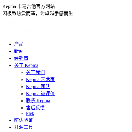
跳
Kepma 卡马吉他官方网站
转
因极致热爱而造，为卓越手感而生
至
内
容
产品
新闻
经销商
关于 Kepma
关于我们
Kepma 艺术家
Kepma 团队
Kepma 被评价
联系 Kepma
售后反馈
Plek
防伪验证
开源工具