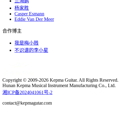
兰海鹏
杨家胜
Casper Esmann
Eddie Van Der Meer
合作博主
我是梅小贱
不识谱的李小星
Copyright © 2009-2026 Kepma Guitar. All Rights Reserved.
Hunan Kepma Musical Instrument Manufacturing Co., Ltd.
湘ICP备2024041061号-2
contact@kepmagutar.com