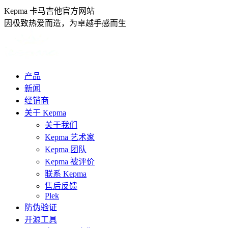
跳
Kepma 卡马吉他官方网站
转
因极致热爱而造，为卓越手感而生
至
内
容
产品
新闻
经销商
关于 Kepma
关于我们
Kepma 艺术家
Kepma 团队
Kepma 被评价
联系 Kepma
售后反馈
Plek
防伪验证
开源工具