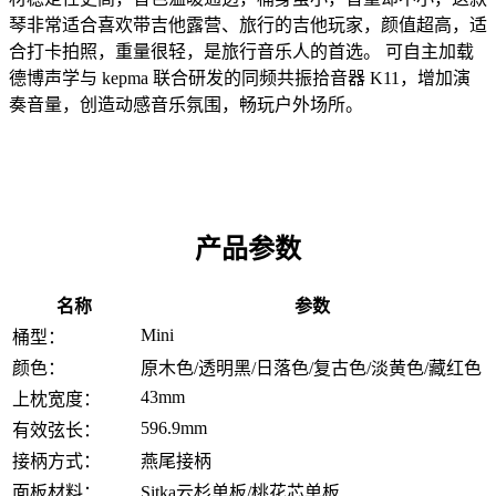
琴非常适合喜欢带吉他露营、旅行的吉他玩家，颜值超高，适
合打卡拍照，重量很轻，是旅行音乐人的首选。 可自主加载
德博声学与 kepma 联合研发的同频共振拾音器 K11，增加演
奏音量，创造动感音乐氛围，畅玩户外场所。
产品参数
名称
参数
Mini
桶型：
颜色：
原木色/透明黑/日落色/复古色/淡黄色/藏红色
43mm
上枕宽度：
596.9mm
有效弦长：
接柄方式：
燕尾接柄
面板材料：
Sitka云杉单板/桃花芯单板