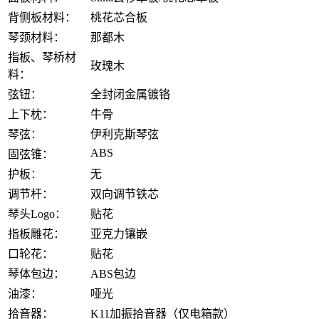
背侧板材料：
桃花芯合板
琴颈材料：
那都木
指板、琴桥材
玫瑰木
料：
弦钮：
全封闭金属镀铬
上下枕：
牛骨
琴弦：
伊利克斯琴弦
ABS
固弦锥：
护板：
无
调节杆：
双向调节铁芯
琴头Logo：
贴花
指板雕花：
亚克力镶嵌
口轮花：
贴花
琴体包边：
ABS包边
油漆：
哑光
拾音器：
K11加振拾音器（仅电箱款）