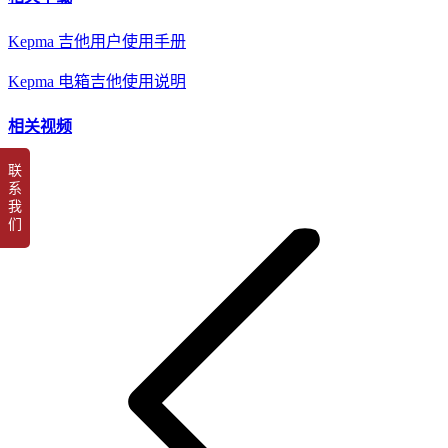
Kepma 吉他用户使用手册
Kepma 电箱吉他使用说明
相关视频
联
系
项
我
们
目
导
航