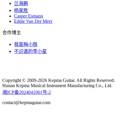
兰海鹏
杨家胜
Casper Esmann
Eddie Van Der Meer
合作博主
我是梅小贱
不识谱的李小星
Copyright © 2009-2026 Kepma Guitar. All Rights Reserved.
Hunan Kepma Musical Instrument Manufacturing Co., Ltd.
湘ICP备2024041061号-2
contact@kepmagutar.com