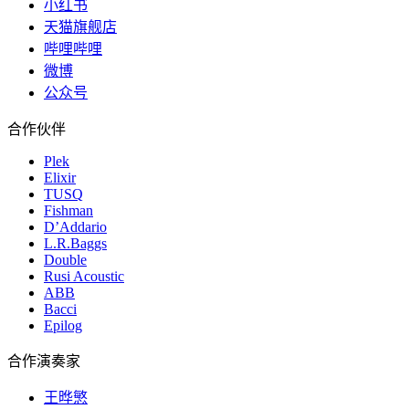
小红书
天猫旗舰店
哔哩哔哩
微博
公众号
合作伙伴
Plek
Elixir
TUSQ
Fishman
D’Addario
L.R.Baggs
Double
Rusi Acoustic
ABB
Bacci
Epilog
合作演奏家
王晔慜