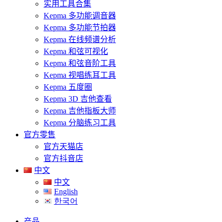
实用工具合集
Kepma 多功能调音器
Kepma 多功能节拍器
Kepma 在线频谱分析
Kepma 和弦可视化
Kepma 和弦音阶工具
Kepma 视唱练耳工具
Kepma 五度圈
Kepma 3D 吉他查看
Kepma 吉他指板大师
Kepma 分脑练习工具
官方零售
官方天猫店
官方抖音店
中文
中文
English
한국어
产品