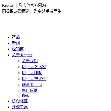
跳
Kepma 卡马吉他官方网站
转
因极致热爱而造，为卓越手感而生
至
内
容
产品
新闻
经销商
关于 Kepma
关于我们
Kepma 艺术家
Kepma 团队
Kepma 被评价
联系 Kepma
售后反馈
Plek
防伪验证
开源工具