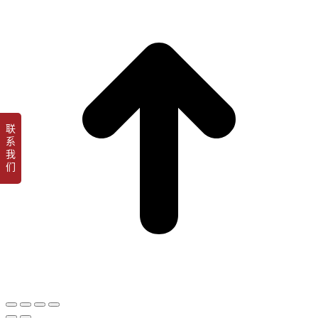
t
T
联
系
我
们