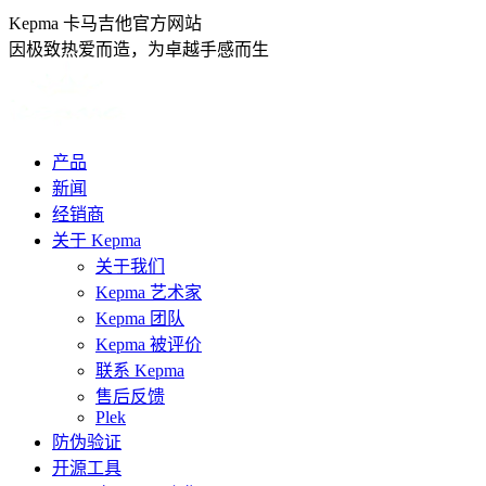
跳
Kepma 卡马吉他官方网站
转
因极致热爱而造，为卓越手感而生
至
内
容
产品
新闻
经销商
关于 Kepma
关于我们
Kepma 艺术家
Kepma 团队
Kepma 被评价
联系 Kepma
售后反馈
Plek
防伪验证
开源工具