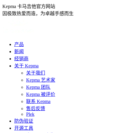
跳
Kepma 卡马吉他官方网站
转
因极致热爱而造，为卓越手感而生
至
内
容
产品
新闻
经销商
关于 Kepma
关于我们
Kepma 艺术家
Kepma 团队
Kepma 被评价
联系 Kepma
售后反馈
Plek
防伪验证
开源工具