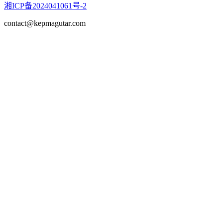
湘ICP备2024041061号-2
contact@kepmagutar.com