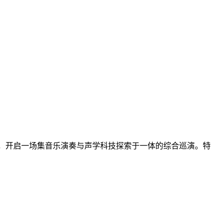
军王晔慜，远赴韩国首尔，开启一场集音乐演奏与声学科技探索于一体的综合巡演。特