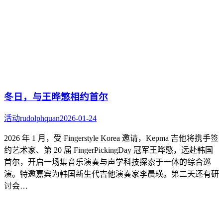
冬日，与王晔慜相约首尔
活动
rudolphquan
2026-01-24
2026 年 1 月，受 Fingerstyle Korea 邀请，Kepma 吉他将携手签
约艺术家、第 20 届 FingerPickingDay 冠军王晔慜，远赴韩国
首尔，开启一场集音乐演奏与声学科技探索于一体的综合巡
演。特邀嘉宾为韩国新生代吉他演奏家李晨瑛。第二天还有研
讨会…