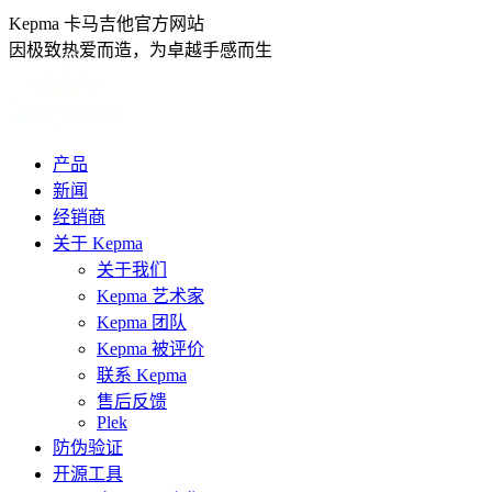
跳
Kepma 卡马吉他官方网站
转
因极致热爱而造，为卓越手感而生
至
内
容
产品
新闻
经销商
关于 Kepma
关于我们
Kepma 艺术家
Kepma 团队
Kepma 被评价
联系 Kepma
售后反馈
Plek
防伪验证
开源工具