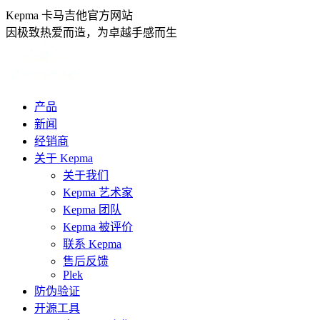
跳
Kepma 卡马吉他官方网站
转
因极致热爱而造，为卓越手感而生
至
内
容
产品
新闻
经销商
关于 Kepma
关于我们
Kepma 艺术家
Kepma 团队
Kepma 被评价
联系 Kepma
售后反馈
Plek
防伪验证
开源工具