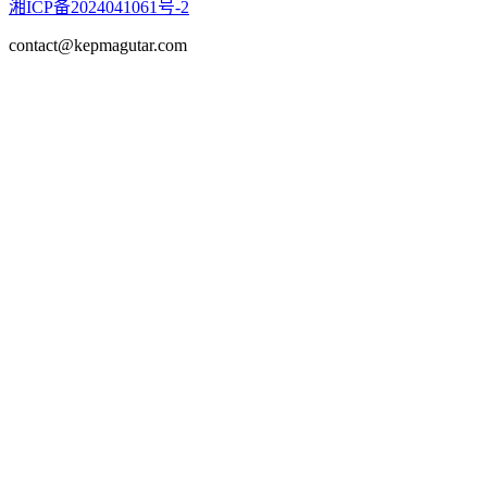
湘ICP备2024041061号-2
contact@kepmagutar.com