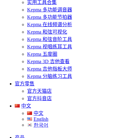
实用工具合集
Kepma 多功能调音器
Kepma 多功能节拍器
Kepma 在线频谱分析
Kepma 和弦可视化
Kepma 和弦音阶工具
Kepma 视唱练耳工具
Kepma 五度圈
Kepma 3D 吉他查看
Kepma 吉他指板大师
Kepma 分脑练习工具
官方零售
官方天猫店
官方抖音店
中文
中文
English
한국어
产品