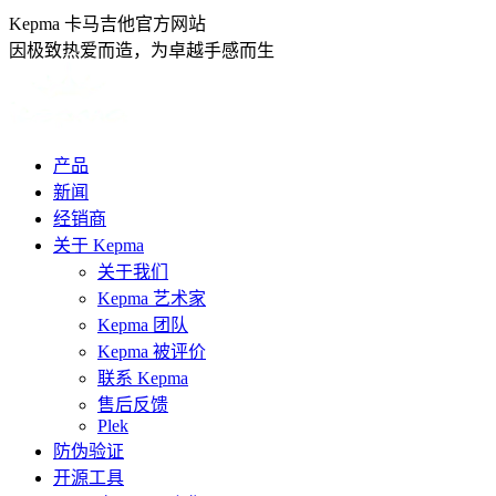
跳
Kepma 卡马吉他官方网站
转
因极致热爱而造，为卓越手感而生
至
内
容
产品
新闻
经销商
关于 Kepma
关于我们
Kepma 艺术家
Kepma 团队
Kepma 被评价
联系 Kepma
售后反馈
Plek
防伪验证
开源工具