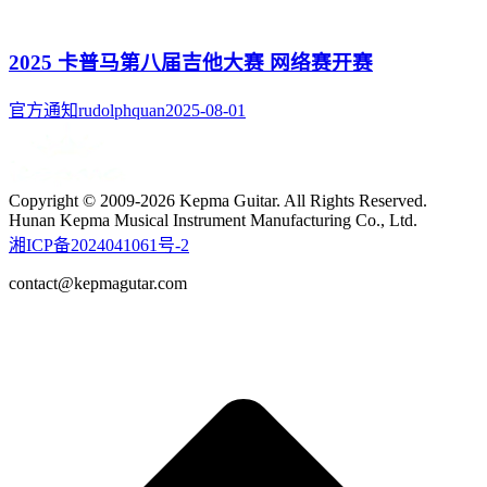
2025 卡普马第八届吉他大赛 网络赛开赛
官方通知
rudolphquan
2025-08-01
Copyright © 2009-2026 Kepma Guitar. All Rights Reserved.
Hunan Kepma Musical Instrument Manufacturing Co., Ltd.
湘ICP备2024041061号-2
contact@kepmagutar.com
t
T