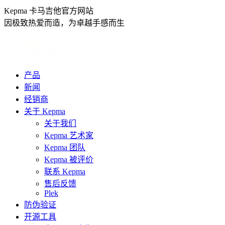
跳
Kepma 卡马吉他官方网站
转
因极致热爱而造，为卓越手感而生
至
内
容
产品
新闻
经销商
关于 Kepma
关于我们
Kepma 艺术家
Kepma 团队
Kepma 被评价
联系 Kepma
售后反馈
Plek
防伪验证
开源工具