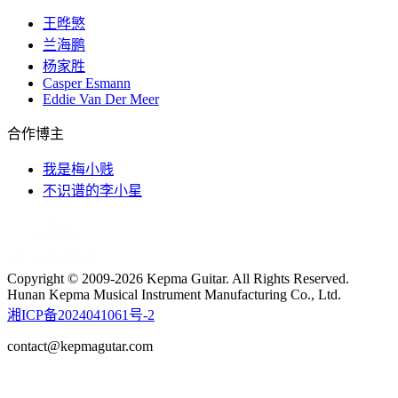
王晔慜
兰海鹏
杨家胜
Casper Esmann
Eddie Van Der Meer
合作博主
我是梅小贱
不识谱的李小星
Copyright © 2009-2026 Kepma Guitar. All Rights Reserved.
Hunan Kepma Musical Instrument Manufacturing Co., Ltd.
湘ICP备2024041061号-2
contact@kepmagutar.com
t