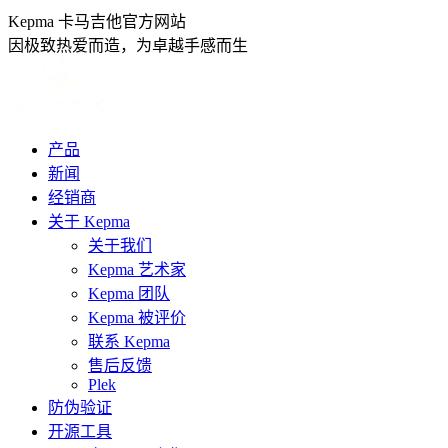
跳
Kepma 卡马吉他官方网站
转
因极致热爱而造，为卓越手感而生
至
内
容
产品
新闻
经销商
关于 Kepma
关于我们
Kepma 艺术家
Kepma 团队
Kepma 被评价
联系 Kepma
售后反馈
Plek
防伪验证
开源工具