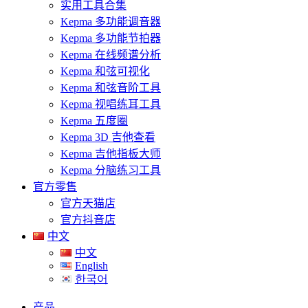
实用工具合集
Kepma 多功能调音器
Kepma 多功能节拍器
Kepma 在线频谱分析
Kepma 和弦可视化
Kepma 和弦音阶工具
Kepma 视唱练耳工具
Kepma 五度圈
Kepma 3D 吉他查看
Kepma 吉他指板大师
Kepma 分脑练习工具
官方零售
官方天猫店
官方抖音店
中文
中文
English
한국어
产品