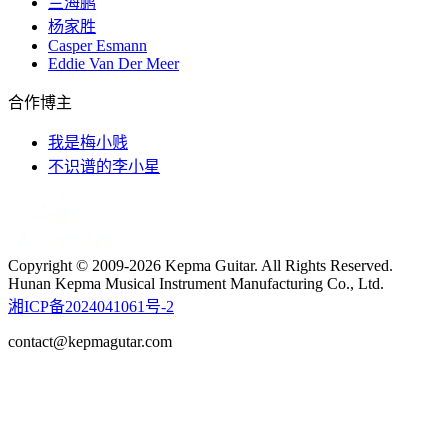
兰海鹏
杨家胜
Casper Esmann
Eddie Van Der Meer
合作博主
我是梅小贱
不识谱的李小星
Copyright © 2009-2026 Kepma Guitar. All Rights Reserved.
Hunan Kepma Musical Instrument Manufacturing Co., Ltd.
湘ICP备2024041061号-2
contact@kepmagutar.com