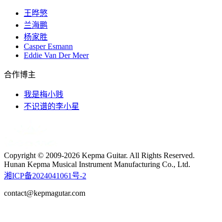
王晔慜
兰海鹏
杨家胜
Casper Esmann
Eddie Van Der Meer
合作博主
我是梅小贱
不识谱的李小星
Copyright © 2009-2026 Kepma Guitar. All Rights Reserved.
Hunan Kepma Musical Instrument Manufacturing Co., Ltd.
湘ICP备2024041061号-2
contact@kepmagutar.com
t