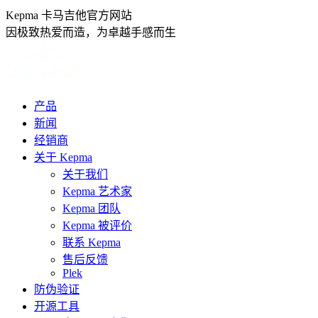
跳
Kepma 卡马吉他官方网站
转
因极致热爱而造，为卓越手感而生
至
内
容
产品
新闻
经销商
关于 Kepma
关于我们
Kepma 艺术家
Kepma 团队
Kepma 被评价
联系 Kepma
售后反馈
Plek
防伪验证
开源工具