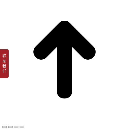
t
T
联
系
我
们