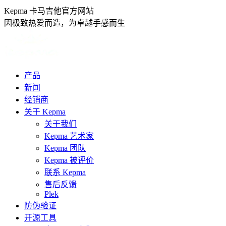
跳
Kepma 卡马吉他官方网站
转
因极致热爱而造，为卓越手感而生
至
内
容
产品
新闻
经销商
关于 Kepma
关于我们
Kepma 艺术家
Kepma 团队
Kepma 被评价
联系 Kepma
售后反馈
Plek
防伪验证
开源工具