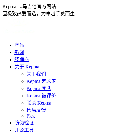
跳
Kepma 卡马吉他官方网站
转
因极致热爱而造，为卓越手感而生
至
内
容
产品
新闻
经销商
关于 Kepma
关于我们
Kepma 艺术家
Kepma 团队
Kepma 被评价
联系 Kepma
售后反馈
Plek
防伪验证
开源工具