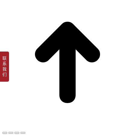
t
T
联
系
我
们