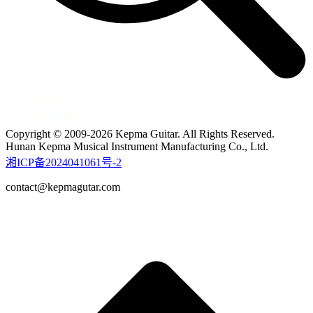
Copyright © 2009-2026 Kepma Guitar. All Rights Reserved.
Hunan Kepma Musical Instrument Manufacturing Co., Ltd.
湘ICP备2024041061号-2
contact@kepmagutar.com
t
T