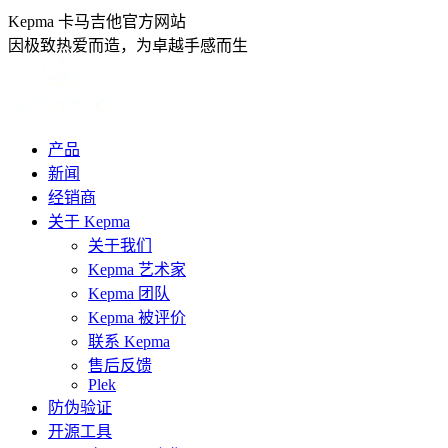
跳
Kepma 卡马吉他官方网站
转
因极致热爱而造，为卓越手感而生
至
内
容
产品
新闻
经销商
关于 Kepma
关于我们
Kepma 艺术家
Kepma 团队
Kepma 被评价
联系 Kepma
售后反馈
Plek
防伪验证
开源工具