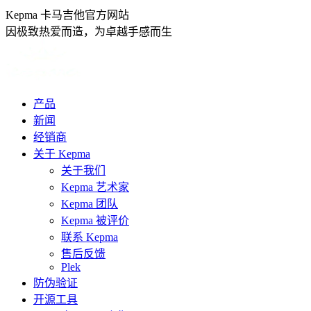
跳
Kepma 卡马吉他官方网站
转
因极致热爱而造，为卓越手感而生
至
内
容
产品
新闻
经销商
关于 Kepma
关于我们
Kepma 艺术家
Kepma 团队
Kepma 被评价
联系 Kepma
售后反馈
Plek
防伪验证
开源工具