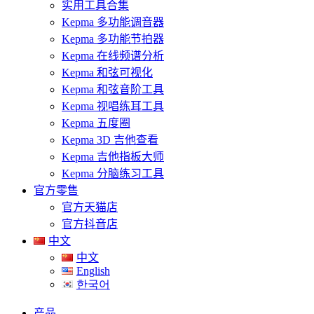
实用工具合集
Kepma 多功能调音器
Kepma 多功能节拍器
Kepma 在线频谱分析
Kepma 和弦可视化
Kepma 和弦音阶工具
Kepma 视唱练耳工具
Kepma 五度圈
Kepma 3D 吉他查看
Kepma 吉他指板大师
Kepma 分脑练习工具
官方零售
官方天猫店
官方抖音店
中文
中文
English
한국어
产品