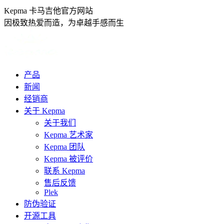
跳
Kepma 卡马吉他官方网站
转
因极致热爱而造，为卓越手感而生
至
内
容
产品
新闻
经销商
关于 Kepma
关于我们
Kepma 艺术家
Kepma 团队
Kepma 被评价
联系 Kepma
售后反馈
Plek
防伪验证
开源工具