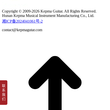
Copyright © 2009-2026 Kepma Guitar. All Rights Reserved.
Hunan Kepma Musical Instrument Manufacturing Co., Ltd.
湘ICP备2024041061号-2
contact@kepmagutar.com
t
T
联
系
我
们