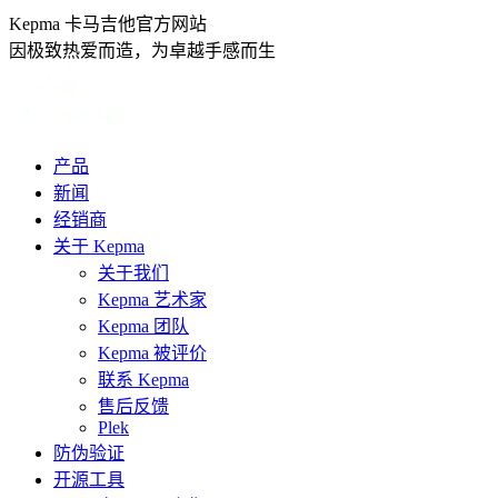
跳
Kepma 卡马吉他官方网站
转
因极致热爱而造，为卓越手感而生
至
内
容
产品
新闻
经销商
关于 Kepma
关于我们
Kepma 艺术家
Kepma 团队
Kepma 被评价
联系 Kepma
售后反馈
Plek
防伪验证
开源工具