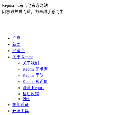
跳
Kepma 卡马吉他官方网站
转
因极致热爱而造，为卓越手感而生
至
内
容
产品
新闻
经销商
关于 Kepma
关于我们
Kepma 艺术家
Kepma 团队
Kepma 被评价
联系 Kepma
售后反馈
Plek
防伪验证
开源工具