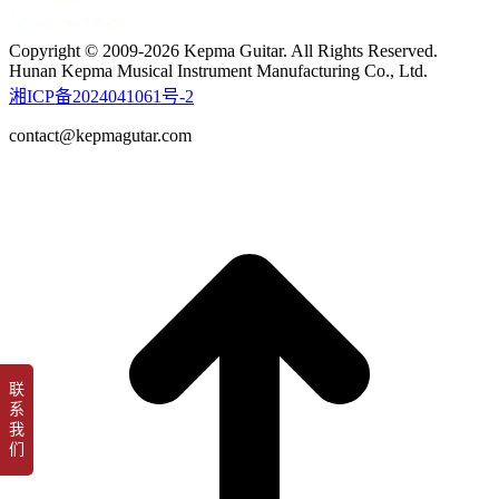
Copyright © 2009-2026 Kepma Guitar. All Rights Reserved.
Hunan Kepma Musical Instrument Manufacturing Co., Ltd.
湘ICP备2024041061号-2
contact@kepmagutar.com
t
T
联
系
我
们