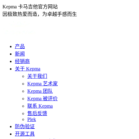
跳
Kepma 卡马吉他官方网站
转
因极致热爱而造，为卓越手感而生
至
内
容
产品
新闻
经销商
关于 Kepma
关于我们
Kepma 艺术家
Kepma 团队
Kepma 被评价
联系 Kepma
售后反馈
Plek
防伪验证
开源工具