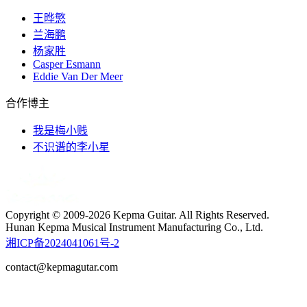
王晔慜
兰海鹏
杨家胜
Casper Esmann
Eddie Van Der Meer
合作博主
我是梅小贱
不识谱的李小星
Copyright © 2009-2026 Kepma Guitar. All Rights Reserved.
Hunan Kepma Musical Instrument Manufacturing Co., Ltd.
湘ICP备2024041061号-2
contact@kepmagutar.com
t