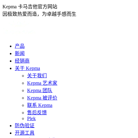
跳
Kepma 卡马吉他官方网站
转
因极致热爱而造，为卓越手感而生
至
内
容
产品
新闻
经销商
关于 Kepma
关于我们
Kepma 艺术家
Kepma 团队
Kepma 被评价
联系 Kepma
售后反馈
Plek
防伪验证
开源工具