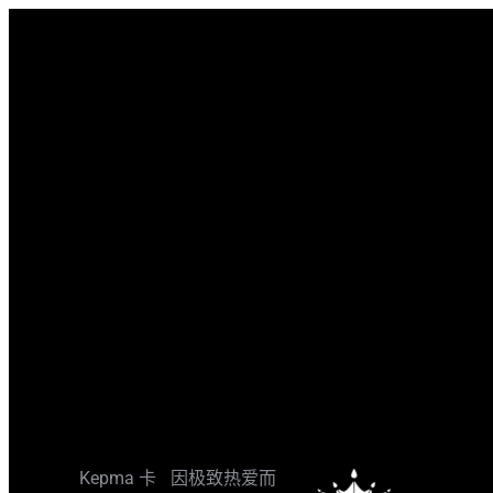
跳
转
至
内
容
Kepma 卡
因极致热爱而