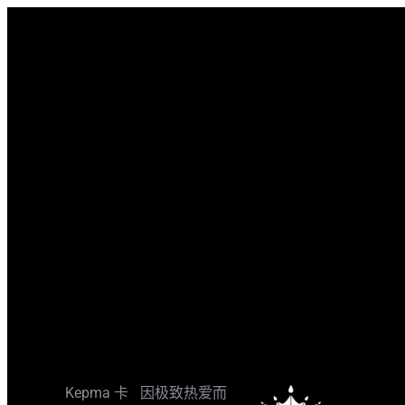
跳
转
至
内
容
Kepma 卡
因极致热爱而