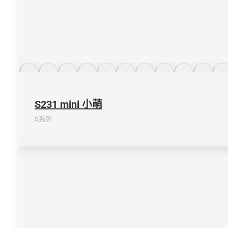
S231 mini 小萌
S系列