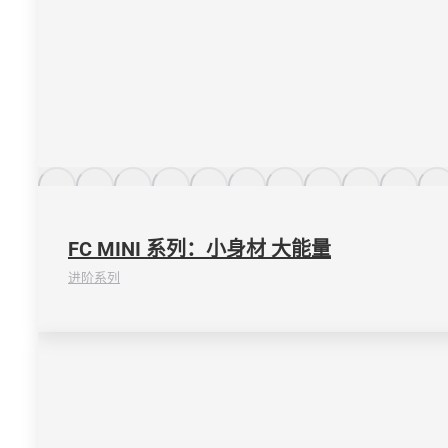
FC MINI 系列：小身材 大能量
进阶系列