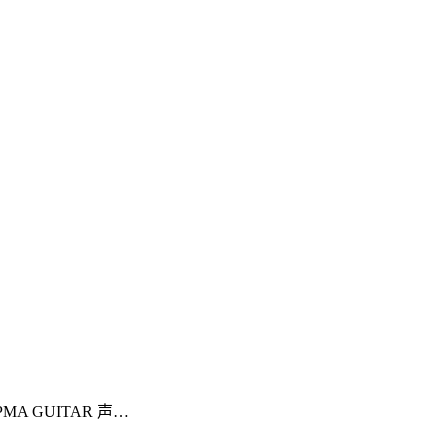
EPMA GUITAR 声…