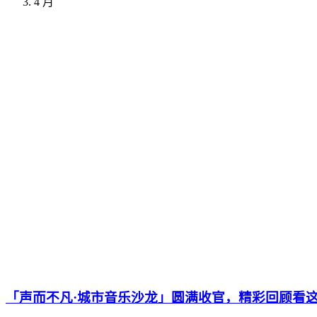
4 月
「声而不凡·城市音乐沙龙」圆满收官，精彩回顾看